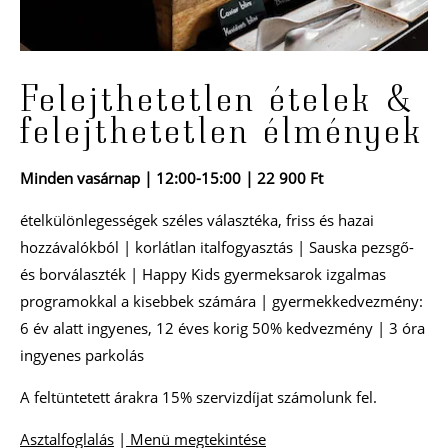
Felejthetetlen ételek &
felejthetetlen élmények
Minden vasárnap | 12:00-15:00 | 22 900 Ft
ételkülönlegességek széles választéka, friss és hazai
hozzávalókból | korlátlan italfogyasztás | Sauska pezsgő-
és borválaszték | Happy Kids gyermeksarok izgalmas
programokkal a kisebbek számára | gyermekkedvezmény:
6 év alatt ingyenes, 12 éves korig 50% kedvezmény | 3 óra
ingyenes parkolás
A feltüntetett árakra 15% szervizdíjat számolunk fel.
Asztalfoglalás
|
Menü megtekintése