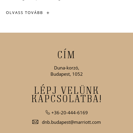
Felejthetetlen
OLVASS TOVÁBB
ételek
&
felejthetetlen
élmények
CÍM
Duna-korzó,
Budapest, 1052
LÉPJ VELÜNK
KAPCSOLATBA!
+36-20-444-6169
dnb.budapest@marriott.com