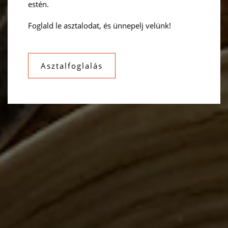
estén.
Foglald le asztalodat, és ünnepelj velünk!
Asztalfoglalás