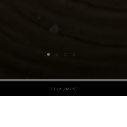
1 of 4
2 of 4
3 of 4
4 of 4
FOGLALJ MOST!
DNB Budapest
A Fekete-erdőtől egészen a Fekete-