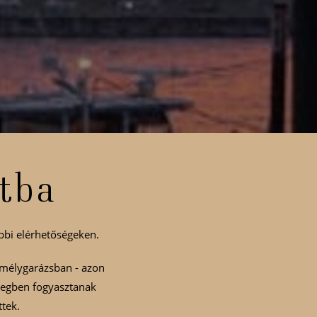
atba
bbi elérhetőségeken.
ó mélygarázsban - azon
zegben fogyasztanak
tek.