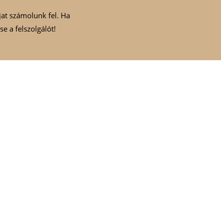
jat számolunk fel. Ha
e a felszolgálót!