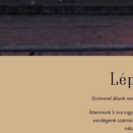
Lép
Örömmel állunk rend
Éttermünk 3 óra ingye
vendégeink számára
nálu