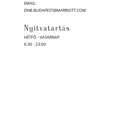
EMAIL:
DNB.BUDAPEST@MARRIOTT.COM
Nyitvatartás
HÉTFŐ - VASÁRNAP
6:30 - 23:00
SZÉP KÁRTYÁT ELFOGADUNK!
Home
Kapcsolat