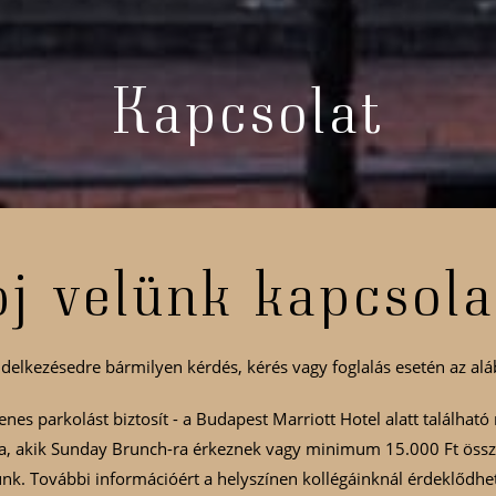
Kapcsolat
j velünk kapcsol
elkezésedre bármilyen kérdés, kérés vagy foglalás esetén az alá
nes parkolást biztosít - a Budapest Marriott Hotel alatt találhat
, akik Sunday Brunch-ra érkeznek vagy minimum 15.000 Ft öss
nk. További információért a helyszínen kollégáinknál érdeklődhet