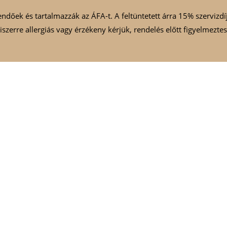
endőek és tartalmazzák az ÁFA-t. A feltüntetett árra 15% szervizdí
szerre allergiás vagy érzékeny kérjük, rendelés előtt figyelmeztess